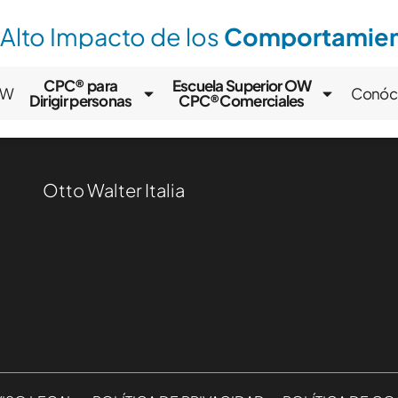
 Alto Impacto de los
Comportamient
CPC® para
Escuela Superior OW
OW
Conóc
Dirigir personas
CPC®Comerciales
Otto Walter Italia