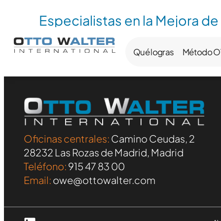
Especialistas en la Mejora de
Qué logras
Método 
Oficinas centrales:
Camino Ceudas, 2
28232 Las Rozas de Madrid, Madrid
Teléfono:
915 47 83 00
Email:
owe@ottowalter.com