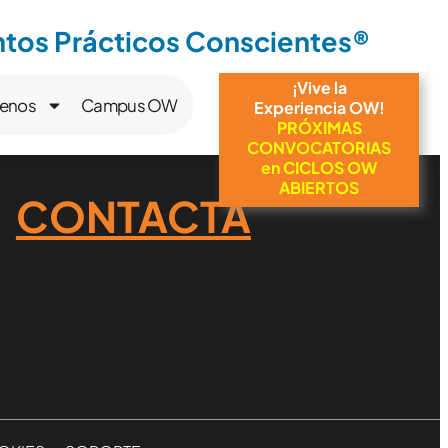
os Prácticos Conscientes®
¡Vive la
enos
Campus OW
Experiencia OW!
PRÓXIMAS
CONVOCATORIAS
en CICLOS OW
ABIERTOS
CONTACTA