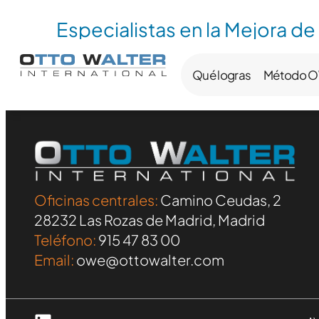
Especialistas en la Mejora de
Qué logras
Método 
Oficinas centrales:
Camino Ceudas, 2
28232 Las Rozas de Madrid, Madrid
Teléfono:
915 47 83 00
Email:
owe@ottowalter.com