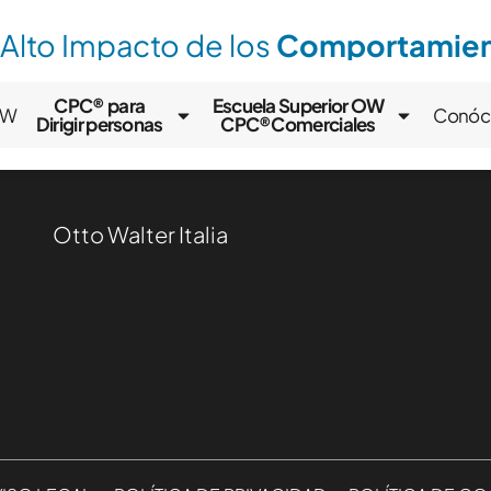
 Alto Impacto de los
Comportamient
CPC® para
Escuela Superior OW
OW
Conóc
Dirigir personas
CPC®Comerciales
Otto Walter Italia