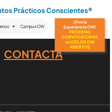
os Prácticos Conscientes®
¡Vive la
enos
Campus OW
Experiencia OW!
PRÓXIMAS
CONVOCATORIAS
en CICLOS OW
ABIERTOS
CONTACTA