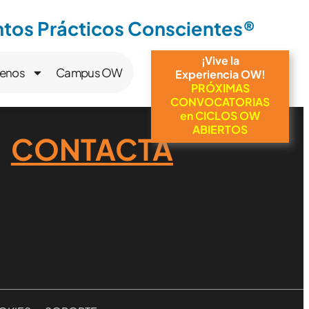
os Prácticos Conscientes®
¡Vive la
enos
Campus OW
Experiencia OW!
PRÓXIMAS
CONVOCATORIAS
en CICLOS OW
ABIERTOS
CONTACTA