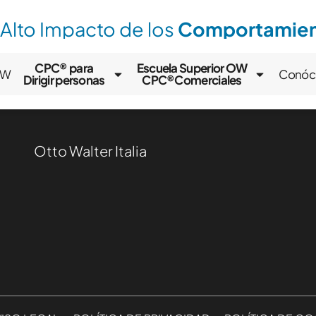
 Alto Impacto de los
Comportamient
CPC® para
Escuela Superior OW
OW
Conóc
Dirigir personas
CPC®Comerciales
Otto Walter Italia