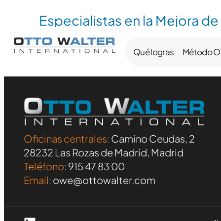
Especialistas en la Mejora de
Qué logras
Método 
Oficinas centrales:
Camino Ceudas, 2
28232 Las Rozas de Madrid, Madrid
Teléfono:
915 47 83 00
Email:
owe@ottowalter.com