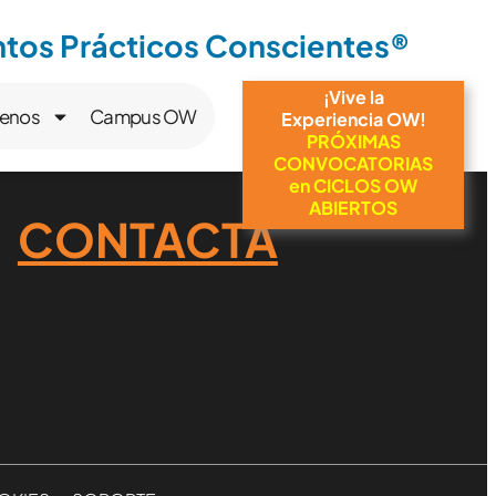
os Prácticos Conscientes®
¡Vive la
enos
Campus OW
Experiencia OW!
PRÓXIMAS
CONVOCATORIAS
en CICLOS OW
ABIERTOS
CONTACTA