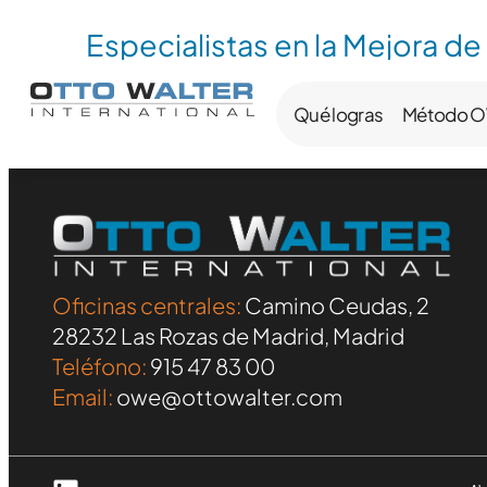
Especialistas en la Mejora de
Qué logras
Método 
Oficinas centrales:
Camino Ceudas, 2
28232 Las Rozas de Madrid, Madrid
Teléfono:
915 47 83 00
Email:
owe@ottowalter.com