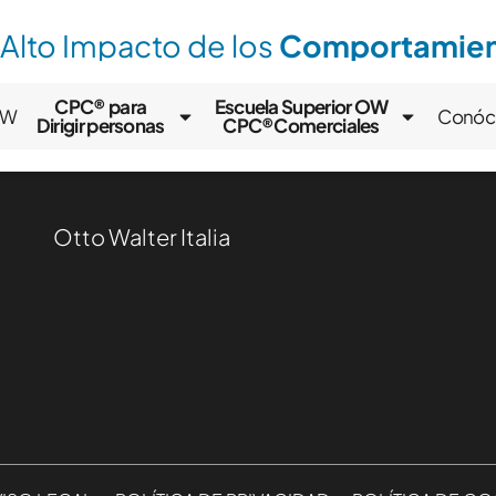
 Alto Impacto de los
Comportamient
CPC® para
Escuela Superior OW
OW
Conóc
Dirigir personas
CPC®Comerciales
Otto Walter Italia