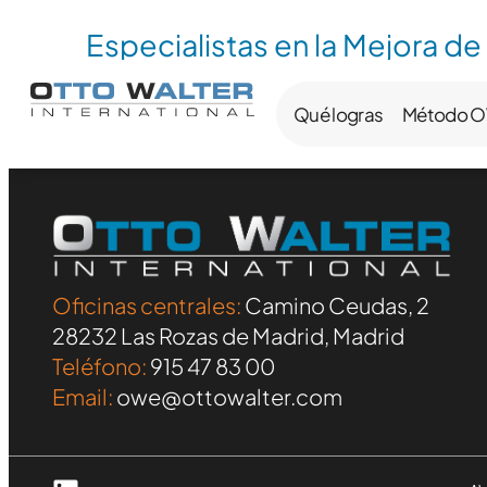
Especialistas en la Mejora de
Qué logras
Método 
Oficinas centrales:
Camino Ceudas, 2
28232 Las Rozas de Madrid, Madrid
Teléfono:
915 47 83 00
Email:
owe@ottowalter.com