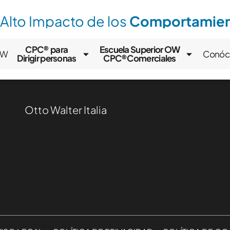
 Alto Impacto de los
Comportamient
CPC® para
Escuela Superior OW
OW
Conóc
Dirigir personas
CPC®Comerciales
Otto Walter Italia