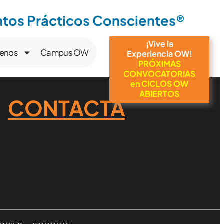
os Prácticos Conscientes®
¡Vive la
enos
Campus OW
Experiencia OW!
PRÓXIMAS
CONVOCATORIAS
en CICLOS OW
ABIERTOS
CONTACTA