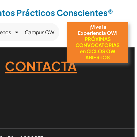
os Prácticos Conscientes®
¡Vive la
enos
Campus OW
Experiencia OW!
PRÓXIMAS
CONVOCATORIAS
en CICLOS OW
ABIERTOS
CONTACTA