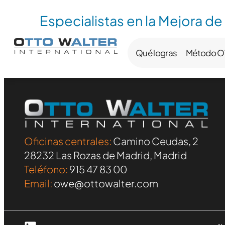
Especialistas en la Mejora de
Qué logras
Método 
Oficinas centrales:
Camino Ceudas, 2
28232 Las Rozas de Madrid, Madrid
Teléfono:
915 47 83 00
Email:
owe@ottowalter.com