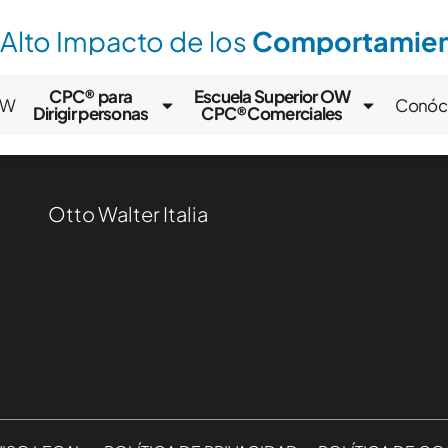
 Alto Impacto de los
Comportamient
CPC® para
Escuela Superior OW
OW
Conóc
Dirigir personas
CPC®Comerciales
Otto Walter Italia