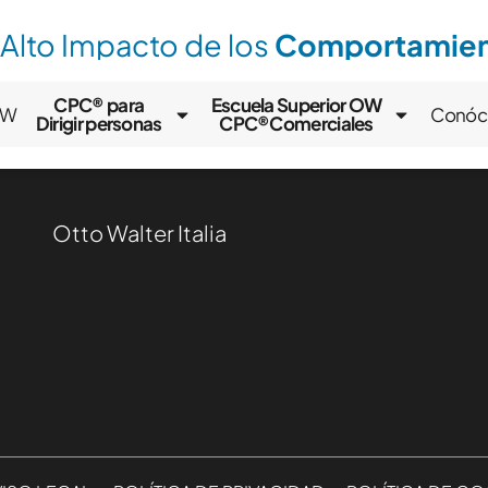
 Alto Impacto de los
Comportamient
CPC® para
Escuela Superior OW
OW
Conóc
Dirigir personas
CPC®Comerciales
Otto Walter Italia