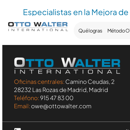
Especialistas en la Mejora de
Qué logras
Método 
Oficinas centrales:
Camino Ceudas, 2
28232 Las Rozas de Madrid, Madrid
Teléfono:
915 47 83 00
Email:
owe@ottowalter.com