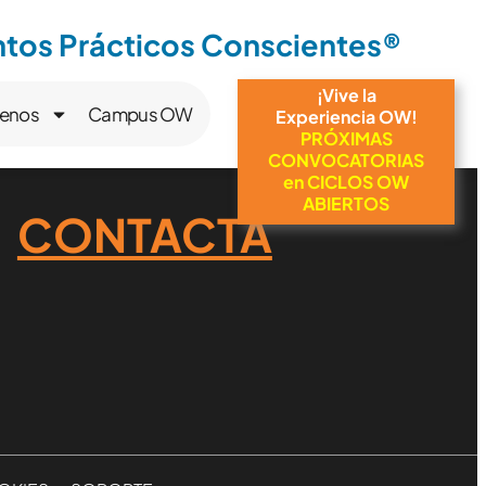
os Prácticos Conscientes®
¡Vive la
enos
Campus OW
Experiencia OW!
PRÓXIMAS
CONVOCATORIAS
en CICLOS OW
ABIERTOS
CONTACTA