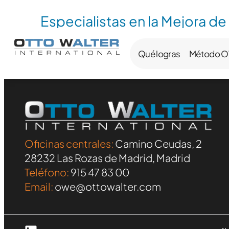
Especialistas en la Mejora de
Qué logras
Método 
Oficinas centrales:
Camino Ceudas, 2
28232 Las Rozas de Madrid, Madrid
Teléfono:
915 47 83 00
Email:
owe@ottowalter.com