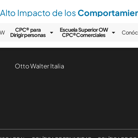
 Alto Impacto de los
Comportamient
CPC® para
Escuela Superior OW
OW
Conóc
Dirigir personas
CPC®Comerciales
Otto Walter Italia