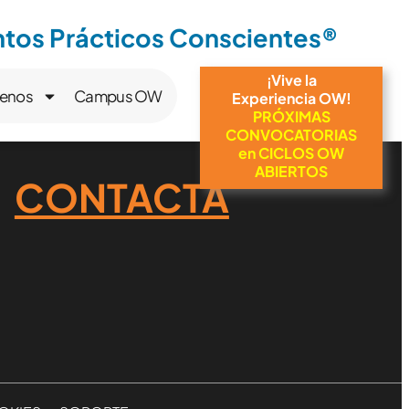
os Prácticos Conscientes®
¡Vive la
enos
Campus OW
Experiencia OW!
PRÓXIMAS
CONVOCATORIAS
en CICLOS OW
ABIERTOS
CONTACTA