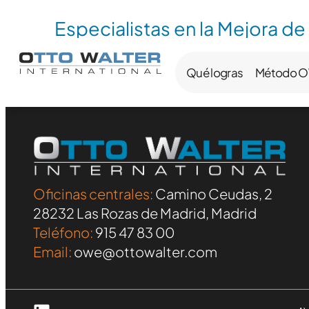
Especialistas en la Mejora de
Qué logras
Método 
Oficinas centrales:
Camino Ceudas, 2
28232 Las Rozas de Madrid, Madrid
Teléfono:
915 47 83 00
Email:
owe@ottowalter.com