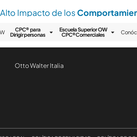
 Alto Impacto de los
Comportamient
CPC® para
Escuela Superior OW
OW
Conóc
Dirigir personas
CPC®Comerciales
Otto Walter Italia