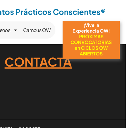
os Prácticos Conscientes®
¡Vive la
enos
Campus OW
Experiencia OW!
PRÓXIMAS
CONVOCATORIAS
en CICLOS OW
ABIERTOS
CONTACTA