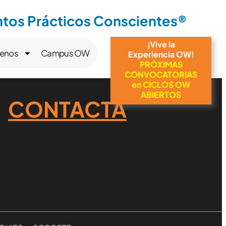
os Prácticos Conscientes®
¡Vive la
enos
Campus OW
Experiencia OW!
PRÓXIMAS
CONVOCATORIAS
en CICLOS OW
ABIERTOS
CONTACTA