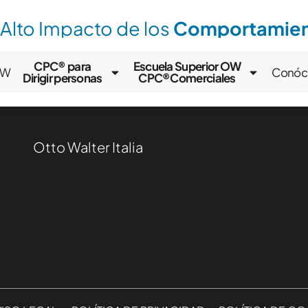
 Alto Impacto de los
Comportamient
CPC® para
Escuela Superior OW
OW
Conóc
Dirigir personas
CPC®Comerciales
Otto Walter Italia