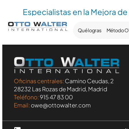
Especialistas en la Mejora de
Qué logras
Método 
Oficinas centrales:
Camino Ceudas, 2
28232 Las Rozas de Madrid, Madrid
Teléfono:
915 47 83 00
Email:
owe@ottowalter.com