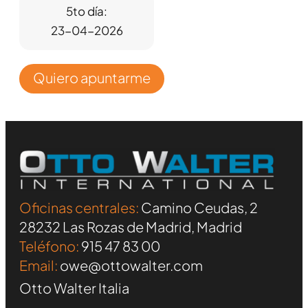
5to día:
23-04-2026
Quiero apuntarme
Oficinas centrales:
Camino Ceudas, 2
28232 Las Rozas de Madrid, Madrid
Teléfono:
915 47 83 00
Email:
owe@ottowalter.com
Otto Walter Italia